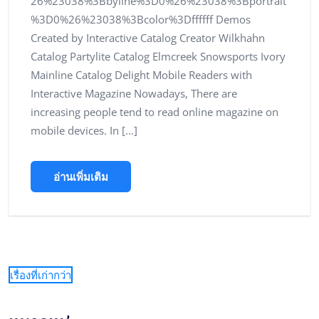
26%23038%3Bbyline%3D0%26%23038%3Bportrait
%3D0%26%23038%3Bcolor%3Dffffff Demos
Created by Interactive Catalog Creator Wilkhahn
Catalog Partylite Catalog Elmcreek Snowsports Ivory
Mainline Catalog Delight Mobile Readers with
Interactive Magazine Nowadays, There are
increasing people tend to read online magazine on
mobile devices. In […]
อ่านเพิ่มเติม
เรื่องที่เก่ากว่า