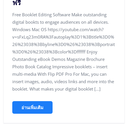
ฟรี
Free Booklet Editing Software Make outstanding
digital bookts to engage audiences on all devices.
Windows Mac OS https://youtube.com/watch?
v=sFxLq23m0RA%3Fautoplay%3D1%3Btitle%3D0%
26%23038%3Bbyline%3D0%26%23038%3Bportrait
%3D0%26%23038%3Bcolor%3Dffffff Enjoy
Outstanding eBook Demos Magazine Brochure
Photo Book Catalog Impressive booklets – insert
multi-media With Flip PDF Pro For Mac, you can
insert images, audio, videos links and more into the
booklet. What makes your digital booklet […]
อ่านเพิ่มเติม