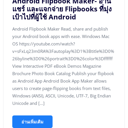
Android Flipbook Maker- อ่าน
แชร์ และแจกจ่าย Flipbooks ที่มุ่ง
เป้าไปที่ผู้ใช้ Android
Android Flipbook Maker Read, share and publish
your Android book apps with ease. Windows Mac
OS https://youtube.com/watch?
v=sFxLq23m0RA%3Fautoplay%3D1%3Btitle%3D0%
26byline%3D0%26portrait%3D0%26color%3Dffffff
View Interactive PDF eBook Demos Magazine
Brochure Photo Book Catalog Publish your flipbook
as Android App Android Book App Maker allows
users to create page-flipping books from text files,
Windows (ANSI), ASCII, Unicode, UTF-7, Big Endian
Unicode and […]
อ่านเพิ่มเติม