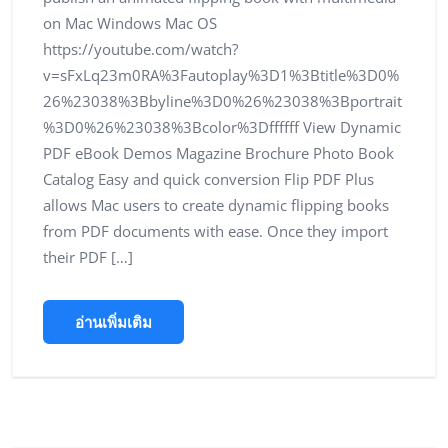
on Mac Windows Mac OS
https://youtube.com/watch?
v=sFxLq23m0RA%3Fautoplay%3D1%3Btitle%3D0%
26%23038%3Bbyline%3D0%26%23038%3Bportrait
%3D0%26%23038%3Bcolor%3Dffffff View Dynamic
PDF eBook Demos Magazine Brochure Photo Book
Catalog Easy and quick conversion Flip PDF Plus
allows Mac users to create dynamic flipping books
from PDF documents with ease. Once they import
their PDF […]
อ่านเพิ่มเติม