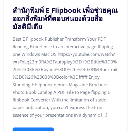
สำนักพิมพ์ E Flipbook เพื่อช่วยคุณ
ออกสิ่งพิมพ์ที่ตอบสนองด้วยสื่อ
มัลติมีเดีย
Best E Flipbook Publisher Transform Your PDF
Reading Experience to an interactive page-flipping
one Windows Mac OS https://youtube.com/watch?
v=sFxLq23m0RA%3Fautoplay%3D1%3Btitle%3D0%
26%23038%3Bbyline%3D0%26%23038%3Bportrait
%3D0%26%23038%3Bcolor%3Dffffff Enjoy
Stunning E Flipbook demos Magazine Brochure
Photo Book Catalog A PDF File to Page-flipping E
flipbook Converter With the limitation of static
paper publication, you can’t express the true
essence of your presentations in a dynamic […]