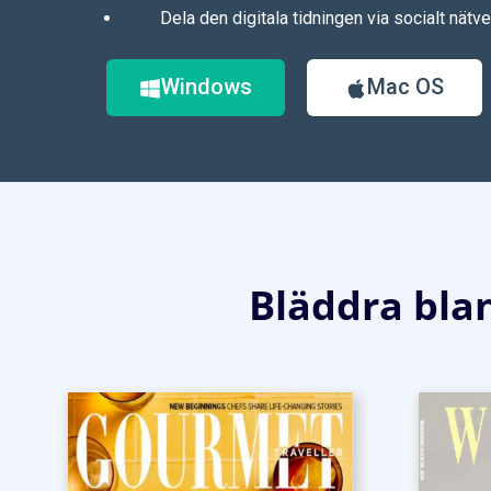
Dela den digitala tidningen via socialt nätv
Windows
Mac OS
Bläddra bla