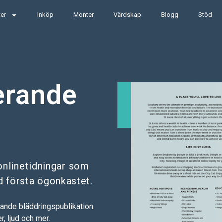
er
Inköp
Monter
Värdskap
Blogg
Stöd
erande
onlinetidningar som
d första ögonkastet.
nande bläddringspublikation.
r, ljud och mer.