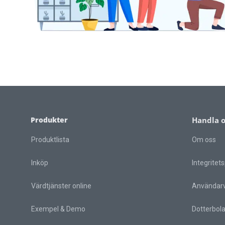
Produkter
Handla 
Produktlista
Om oss
Inköp
Integritets
Värdtjänster online
Användarvi
Exempel & Demo
Dotterbol