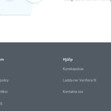
om
Hjälp
Kunskapsbas
policy
Ladda ner Verifiera fil
llkor
Kontakta oss
ag