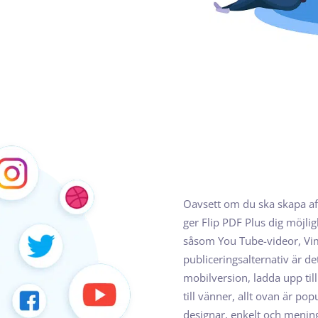
Oavsett om du ska skapa affä
ger Flip PDF Plus dig möjli
såsom You Tube-videor, Vim
publiceringsalternativ är det
mobilversion, ladda upp till
till vänner, allt ovan är po
designar, enkelt och mening