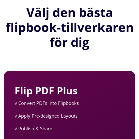
Välj den bästa
flipbook-tillverkaren
för dig
Flip PDF Plus
√ Convert PDFs into Flipbooks
√ Apply Pre-designed Layouts
√ Publish & Share