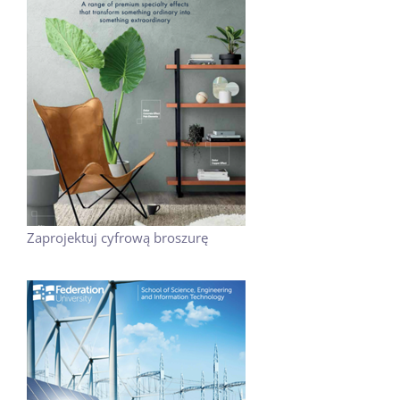
Zaprojektuj cyfrową broszurę