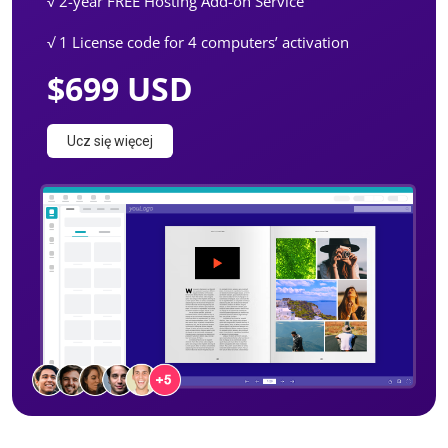
√ 2-year FREE Hosting Add-on Service
√ 1 License code for 4 computers’ activation
$699 USD
Ucz się więcej