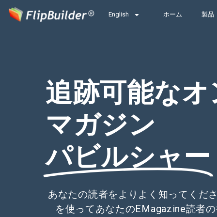
English
ホーム
製品
追跡可能なオ
マガジン
パビルシャー
あなたの読者をよりよく知ってください、Go
を使ってあなたのEMagazine読