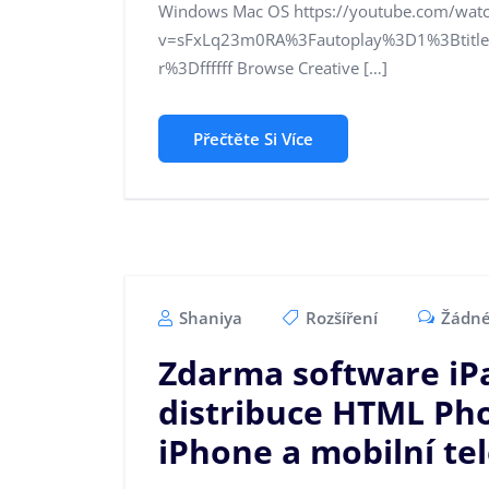
Windows Mac OS https://youtube.com/wat
v=sFxLq23m0RA%3Fautoplay%3D1%3Btitl
r%3Dffffff Browse Creative […]
Přečtěte Si Více
Shaniya
Rozšíření
Žádné
Zdarma software iP
distribuce HTML Pho
iPhone a mobilní te