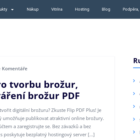
ukty
Nákup
Vitrína
Hosting
Blog
Podpěra,
R
 Komentáře
ro tvorbu brožur,
áření brožur PDF
řit digitální brožuru? Zkuste Flip PDF Plus! Je
rý umožňuje publikovat atraktivní online brožury.
účtem a zaregistrujte se. Bez závazků a bez
lus poskytuje bezplatný hostingový server […]