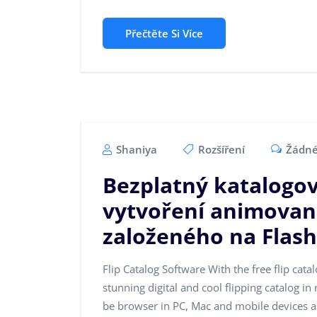
Přečtěte Si Více
Shaniya
Rozšíření
Žádné
Bezplatný katalogov
vytvoření animovan
založeného na Flas
Flip Catalog Software With the free flip cata
stunning digital and cool flipping catalog i
be browser in PC, Mac and mobile devices as 