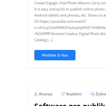
Create Engagin iPad Photo Albums Carry yo
It is easy and quick to publish online phot
Android tablets and phones, etc. Share via
OS https://youtube.com/watch?
v=sFxLq23m0RA%3Fautoplay%3D1%3Btitl
r%3Dffffff Browse Creative Digital Photo 
Catalog […]
Přečtěte Si Více
Shaniya
Rozšíření
Žádné
Software pro publik