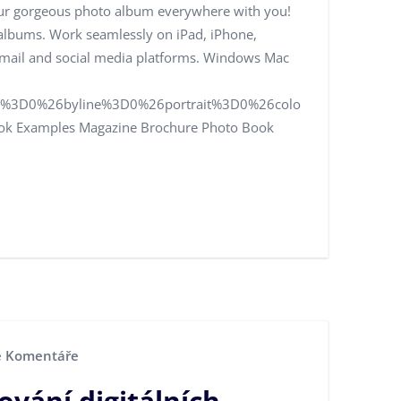
ur gorgeous photo album everywhere with you!
o albums. Work seamlessly on iPad, iPhone,
 email and social media platforms. Windows Mac
e%3D0%26byline%3D0%26portrait%3D0%26colo
Book Examples Magazine Brochure Photo Book
 Komentáře
ování digitálních