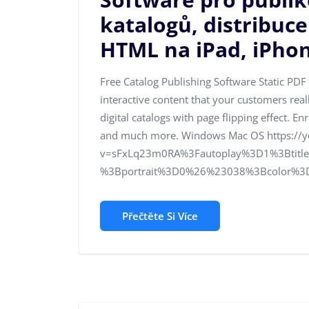
katalogů, distribuc
HTML na iPad, iPhon
Free Catalog Publishing Software Static PDF 
interactive content that your customers reall
digital catalogs with page flipping effect. En
and much more. Windows Mac OS https://
v=sFxLq23m0RA%3Fautoplay%3D1%3Btit
%3Bportrait%3D0%26%23038%3Bcolor%3Dffff
Přečtěte Si Více