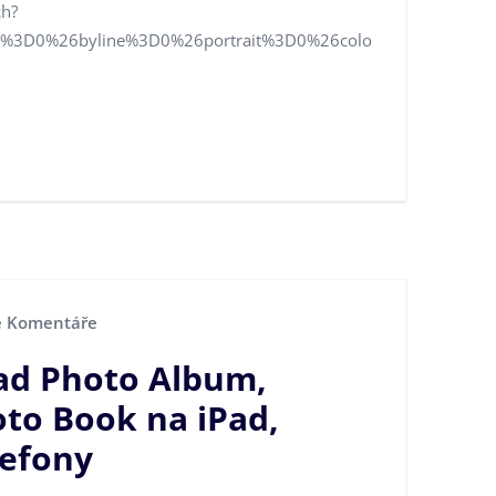
ch?
e%3D0%26byline%3D0%26portrait%3D0%26colo
 Komentáře
ad Photo Album,
to Book na iPad,
lefony