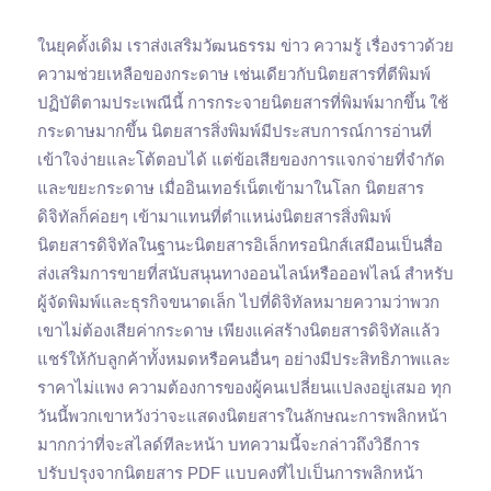
ในยุคดั้งเดิม เราส่งเสริมวัฒนธรรม ข่าว ความรู้ เรื่องราวด้วย
ความช่วยเหลือของกระดาษ เช่นเดียวกับนิตยสารที่ตีพิมพ์
ปฏิบัติตามประเพณีนี้ การกระจายนิตยสารที่พิมพ์มากขึ้น ใช้
กระดาษมากขึ้น นิตยสารสิ่งพิมพ์มีประสบการณ์การอ่านที่
เข้าใจง่ายและโต้ตอบได้ แต่ข้อเสียของการแจกจ่ายที่จำกัด
และขยะกระดาษ เมื่ออินเทอร์เน็ตเข้ามาในโลก นิตยสาร
ดิจิทัลก็ค่อยๆ เข้ามาแทนที่ตำแหน่งนิตยสารสิ่งพิมพ์
นิตยสารดิจิทัลในฐานะนิตยสารอิเล็กทรอนิกส์เสมือนเป็นสื่อ
ส่งเสริมการขายที่สนับสนุนทางออนไลน์หรือออฟไลน์ สำหรับ
ผู้จัดพิมพ์และธุรกิจขนาดเล็ก ไปที่ดิจิทัลหมายความว่าพวก
เขาไม่ต้องเสียค่ากระดาษ เพียงแค่สร้างนิตยสารดิจิทัลแล้ว
แชร์ให้กับลูกค้าทั้งหมดหรือคนอื่นๆ อย่างมีประสิทธิภาพและ
ราคาไม่แพง ความต้องการของผู้คนเปลี่ยนแปลงอยู่เสมอ ทุก
วันนี้พวกเขาหวังว่าจะแสดงนิตยสารในลักษณะการพลิกหน้า
มากกว่าที่จะสไลด์ทีละหน้า บทความนี้จะกล่าวถึงวิธีการ
ปรับปรุงจากนิตยสาร PDF แบบคงที่ไปเป็นการพลิกหน้า