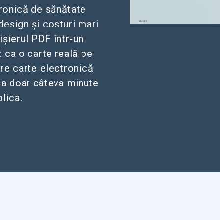
tronică de sănătate
design și costuri mari
ișierul PDF într-un
t ca o carte reală pe
re carte electronică
 ia doar câteva minute
blica.