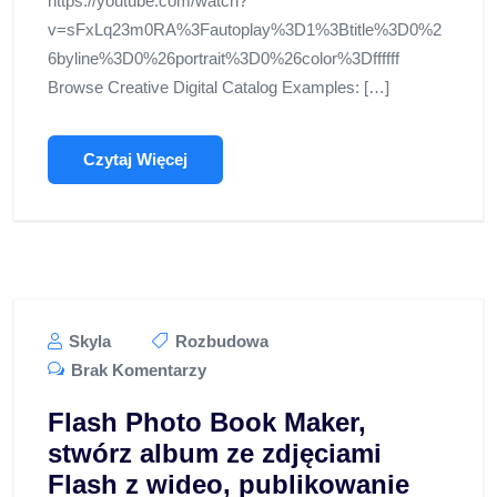
https://youtube.com/watch?
v=sFxLq23m0RA%3Fautoplay%3D1%3Btitle%3D0%2
6byline%3D0%26portrait%3D0%26color%3Dffffff
Browse Creative Digital Catalog Examples: […]
Czytaj Więcej
Skyla
Rozbudowa
Brak Komentarzy
Flash Photo Book Maker,
stwórz album ze zdjęciami
Flash z wideo, publikowanie