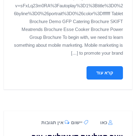
v=sFxLq23m0RA%3Fautoplay%3D1%3Btitle%3D0%2
6byline%3D0%26portrait%3D0%26color%3Dffffff Tablet
Brochure Demo GFP Catering Brochure SKIFT
Meatrends Brochure Esse Cooker Brochure Power
Group Brochure To begin with, we need to learn
something about mobile marketing. Mobile marketing is
to promote your brand […]
קרא עוד
כאו
יישום
אין תגובות