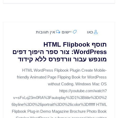
כאו
יישום
אין תגובות
תוסף HTML Flipbook
WordPress: צור ספר היפוך דפים
מונפש עבור וורדפרס ללא קידוד
HTML WordPress Flipbook Plugin Create Mobile-
friendly Animated Page Flipping Book for WordPress
without Coding. Windows Mac OS
https://youtube.com/watch?
v=sFxLq23m0RA%3Fautoplay%3D1%3Btitle%3D0%2
6byline%3D0%26portrait%3D0%26color%3Dffffff HTML
Flipbook Plug-in Demo Magazine Brochure Photo Book