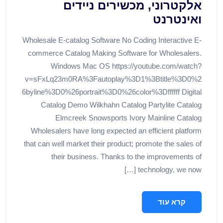
אלקטרוני, מכשירים ניידים
ואינטרנט
Wholesale E-catalog Software No Coding Interactive E-
commerce Catalog Making Software for Wholesalers.
Windows Mac OS https://youtube.com/watch?
v=sFxLq23m0RA%3Fautoplay%3D1%3Btitle%3D0%2
6byline%3D0%26portrait%3D0%26color%3Dffffff Digital
Catalog Demo Wilkhahn Catalog Partylite Catalog
Elmcreek Snowsports Ivory Mainline Catalog
Wholesalers have long expected an efficient platform
that can well market their product; promote the sales of
their business. Thanks to the improvements of
technology, we now […]
קרא עוד