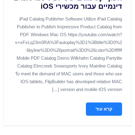
דינמיים עבור מכשירי iOS
iPad Catalog Publisher Software Utilize iPad Catalog
Publisher to Publish Impressive Product Catalog from
PDF. Windows Mac OS https://youtube.com/watch?
v=sFxLq23m0RA%3Fautoplay%3D1%3Btitle%3D0%2
6byline%3D0%26portrait%3D0%26color%3Dffffff
Mobile PDF Catalog Demo Wilkhahn Catalog Partylite
Catalog Elmcreek Snowsports Ivory Mainline Catalog
To meet the demand of MAC users and those who use
IOS tablets, FlipBuilder has developed relative MAC
version and mobile IOS version […]
קרא עוד