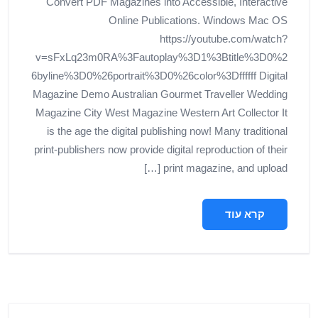
Convert PDF Magazines into Accessible, Interactive
Online Publications. Windows Mac OS
https://youtube.com/watch?
v=sFxLq23m0RA%3Fautoplay%3D1%3Btitle%3D0%2
6byline%3D0%26portrait%3D0%26color%3Dffffff Digital
Magazine Demo Australian Gourmet Traveller Wedding
Magazine City West Magazine Western Art Collector It
is the age the digital publishing now! Many traditional
print-publishers now provide digital reproduction of their
print magazine, and upload […]
קרא עוד