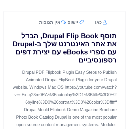
כאו
יישום
אין תגובות
תוסף Drupal Flip Book, הבדל
את אתר האינטרנט שלך ב-Drupal
עם ספרי eBooks עם יצירת דפים
רספונסיביים
Drupal PDF Flipbook Plugin Easy Steps to Publish
Animated Drupal FlipBook Plugin for your Drupal
website. Windows Mac OS https://youtube.com/watch?
v=sFxLq23m0RA%3Fautoplay%3D1%3Btitle%3D0%2
6byline%3D0%26portrait%3D0%26color%3Dffffff
Drupal Mould Flipbook Demo Magazine Brochure
Photo Book Catalog Drupal is one of the most popular
open source content management systems. Modules