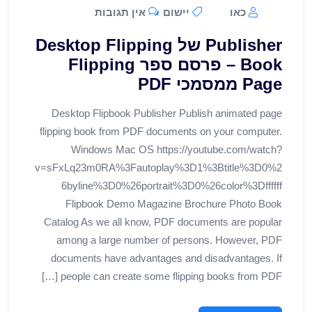
כאו
יישום
אין תגובות
Publisher של Desktop Flipping
Book – פרסם ספר Flipping
Page ממסמכי PDF
Desktop Flipbook Publisher Publish animated page
flipping book from PDF documents on your computer.
Windows Mac OS https://youtube.com/watch?
v=sFxLq23m0RA%3Fautoplay%3D1%3Btitle%3D0%2
6byline%3D0%26portrait%3D0%26color%3Dffffff
Flipbook Demo Magazine Brochure Photo Book
Catalog As we all know, PDF documents are popular
among a large number of persons. However, PDF
documents have advantages and disadvantages. If
people can create some flipping books from PDF […]