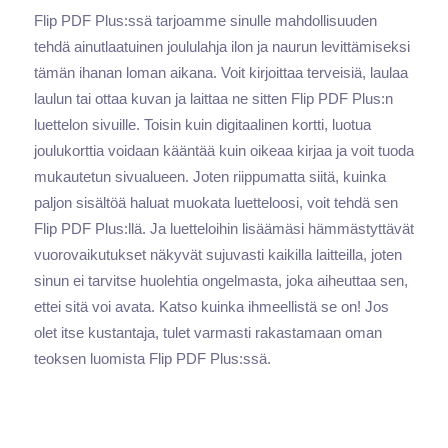
Flip PDF Plus:ssä tarjoamme sinulle mahdollisuuden
tehdä ainutlaatuinen joululahja ilon ja naurun levittämiseksi
tämän ihanan loman aikana. Voit kirjoittaa terveisiä, laulaa
laulun tai ottaa kuvan ja laittaa ne sitten Flip PDF Plus:n
luettelon sivuille. Toisin kuin digitaalinen kortti, luotua
joulukorttia voidaan kääntää kuin oikeaa kirjaa ja voit tuoda
mukautetun sivualueen. Joten riippumatta siitä, kuinka
paljon sisältöä haluat muokata luetteloosi, voit tehdä sen
Flip PDF Plus:llä. Ja luetteloihin lisäämäsi hämmästyttävät
vuorovaikutukset näkyvät sujuvasti kaikilla laitteilla, joten
sinun ei tarvitse huolehtia ongelmasta, joka aiheuttaa sen,
ettei sitä voi avata. Katso kuinka ihmeellistä se on! Jos
olet itse kustantaja, tulet varmasti rakastamaan oman
teoksen luomista Flip PDF Plus:ssä.