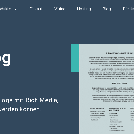
odukte
Einkauf
Vitrine
Hosting
Blog
Die Un
og
aloge mit Rich Media,
 werden können.